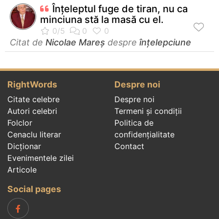
Înţeleptul fuge de tiran, nu ca
minciuna stă la masă cu el.
Citat de
Nicolae Mareș
despre
înțelepciune
RightWords
Despre noi
Citate celebre
Despre noi
Autori celebri
Termeni și condiții
Folclor
Politica de
Cenaclu literar
confidenţialitate
Dicționar
Contact
Evenimentele zilei
Articole
Social pages