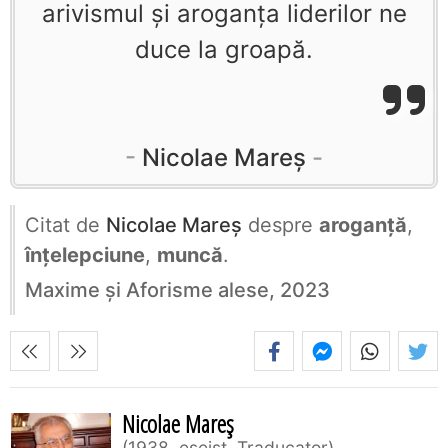
arivismul și aroganța liderilor ne
duce la groapă.
Nicolae Mareș
Citat de
Nicolae Mareș
despre
aroganță
,
înțelepciune
,
muncă
.
Maxime și Aforisme alese, 2023
Nicolae Mareș
1938, eseist, Traducator