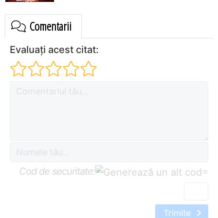
Comentarii
Evaluați acest citat:
Cod de securitate:
=
Trimite