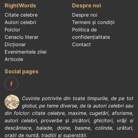
RightWords
Despre noi
Citate celebre
Despre noi
Autori celebri
Termeni și condiții
Folclor
Politica de
Cenaclu literar
confidenţialitate
Dicționar
Contact
Evenimentele zilei
Articole
Social pages
Cuvinte potrivite din toate timpurile, de pe tot
globul, pe teme diverse, de la
autori celebri
sau
din
folclor
:
citate celebre
,
maxime
,
cugetări
,
aforisme
,
autori celebri
,
proverbe și zicători
,
ghicitori
,
vrăji si
descântece
,
balade
,
doine
,
basme
,
colinde
,
urături
,
orații de nuntă
,
tradiții și superstiții
.