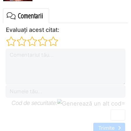
Comentarii
Evaluați acest citat:
Cod de securitate:
=
Trimite