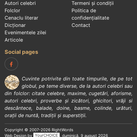
Autori celebri
Termeni și condiții
Folclor
Politica de
Cenaclu literar
confidenţialitate
Dicționar
Contact
Evenimentele zilei
Articole
Social pages
Cuvinte potrivite din toate timpurile, de pe tot
globul, pe teme diverse, de la
autori celebri
sau
din
folclor
:
citate celebre
,
maxime
,
cugetări
,
aforisme
,
autori celebri
,
proverbe și zicători
,
ghicitori
,
vrăji si
descântece
,
balade
,
doine
,
basme
,
colinde
,
urături
,
orații de nuntă
,
tradiții și superstiții
.
Copyright © 2007-2026 RightWords
Web Design by
YourCHOICE
, duminică, 9 august 2026