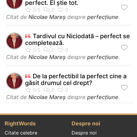
perfect. El ştie tot.
Citat de
Nicolae Mareș
despre
perfecţiune
Tardivul cu Niciodată – perfect se
completează.
Citat de
Nicolae Mareș
despre
perfecţiune
De la perfectibil la perfect cine a
găsit drumul cel drept?
Citat de
Nicolae Mareș
despre
perfecţiune
RightWords
Despre noi
Citate celebre
Despre noi