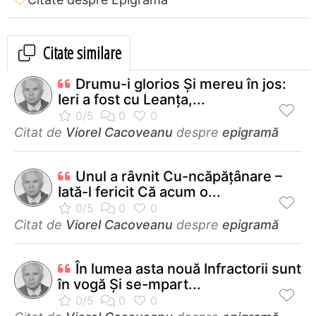
Citate similare
Drumu-i glorios Şi mereu în jos:
Ieri a fost cu Leanţa,...
Citat de
Viorel Cacoveanu
despre
epigramă
Unul a râvnit Cu-ncăpăţânare –
Iată-l fericit Că acum o...
Citat de
Viorel Cacoveanu
despre
epigramă
În lumea asta nouă Infractorii sunt
în vogă Şi se-mpart...