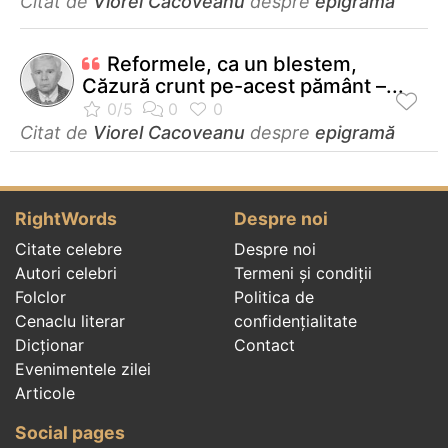
Citat de
Viorel Cacoveanu
despre
epigramă
Reformele, ca un blestem,
Căzură crunt pe-acest pământ –...
Citat de
Viorel Cacoveanu
despre
epigramă
RightWords
Despre noi
Citate celebre
Despre noi
Autori celebri
Termeni și condiții
Folclor
Politica de
Cenaclu literar
confidenţialitate
Dicționar
Contact
Evenimentele zilei
Articole
Social pages