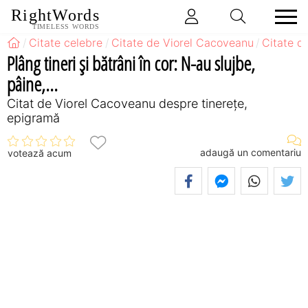
RightWords
TIMELESS WORDS
Citate celebre
Citate de Viorel Cacoveanu
Citate d
Plâng tineri şi bătrâni în cor: N-au slujbe,
pâine,...
Citat de Viorel Cacoveanu despre tinerețe,
epigramă
adaugă un comentariu
votează acum