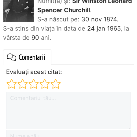
Numit(ă) și:
Sir Winston Leonard
Spencer Churchill
.
S-a născut pe:
30 nov 1874.
S-a stins din viaţa în data de
24 jan 1965
, la
vârsta de
90
ani.
Comentarii
Evaluați acest citat: