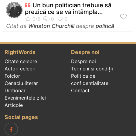
Un bun politician trebuie să
prezică ce se va întâmpla...
Citat de
Winston Churchill
despre
politică
RightWords
Despre noi
Citate celebre
Despre noi
Autori celebri
Termeni și condiții
Folclor
Politica de
Cenaclu literar
confidenţialitate
Dicționar
Contact
Evenimentele zilei
Articole
Social pages