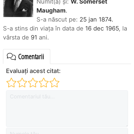
Numit(ă) și:
W. Somerset
Maugham
.
S-a născut pe:
25 jan 1874.
S-a stins din viaţa în data de
16 dec 1965
, la
vârsta de
91
ani.
Comentarii
Evaluați acest citat: