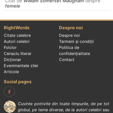
Citat de
William Somerset Maugham
despre
femeie
RightWords
Despre noi
Citate celebre
Despre noi
Autori celebri
Termeni și condiții
Folclor
Politica de
Cenaclu literar
confidenţialitate
Dicționar
Contact
Evenimentele zilei
Articole
Social pages
Cuvinte potrivite din toate timpurile, de pe tot
globul, pe teme diverse, de la
autori celebri
sau