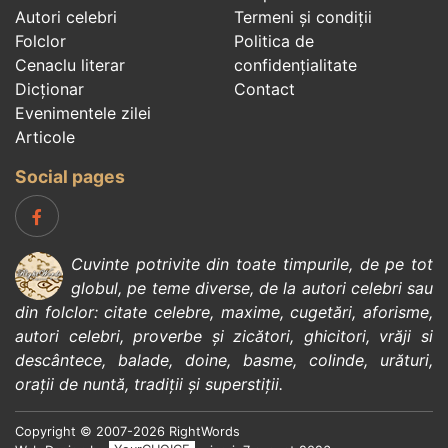
Autori celebri
Termeni și condiții
Folclor
Politica de
Cenaclu literar
confidenţialitate
Dicționar
Contact
Evenimentele zilei
Articole
Social pages
Cuvinte potrivite din toate timpurile, de pe tot
globul, pe teme diverse, de la
autori celebri
sau
din
folclor
:
citate celebre
,
maxime
,
cugetări
,
aforisme
,
autori celebri
,
proverbe și zicători
,
ghicitori
,
vrăji si
descântece
,
balade
,
doine
,
basme
,
colinde
,
urături
,
orații de nuntă
,
tradiții și superstiții
.
Copyright © 2007-2026 RightWords