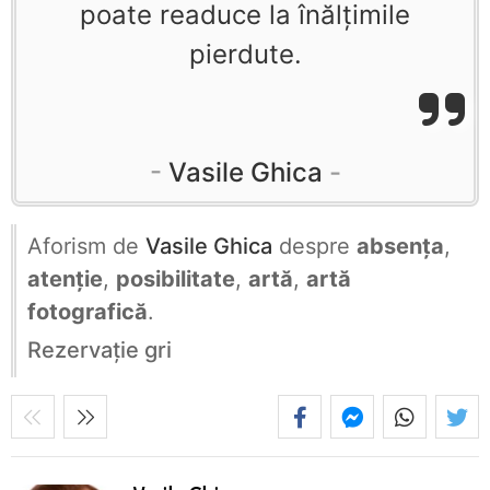
poate readuce la înălţimile
pierdute.
Vasile Ghica
Aforism de
Vasile Ghica
despre
absența
,
atenție
,
posibilitate
,
artă
,
artă
fotografică
.
Rezervaţie gri