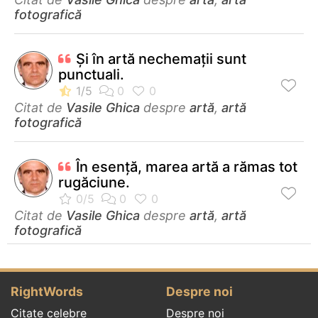
fotografică
Și în artă nechemații sunt
punctuali.
Citat de
Vasile Ghica
despre
artă
,
artă
fotografică
În esenţă, marea artă a rămas tot
rugăciune.
Citat de
Vasile Ghica
despre
artă
,
artă
fotografică
RightWords
Despre noi
Citate celebre
Despre noi