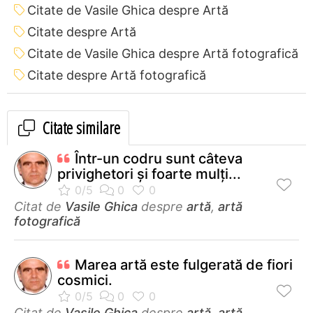
Citate de Vasile Ghica despre Artă
Citate despre Artă
Citate de Vasile Ghica despre Artă fotografică
Citate despre Artă fotografică
Citate similare
Într-un codru sunt câteva
privighetori şi foarte mulţi...
Citat de
Vasile Ghica
despre
artă
,
artă
fotografică
Marea artă este fulgerată de fiori
cosmici.
Citat de
Vasile Ghica
despre
artă
,
artă