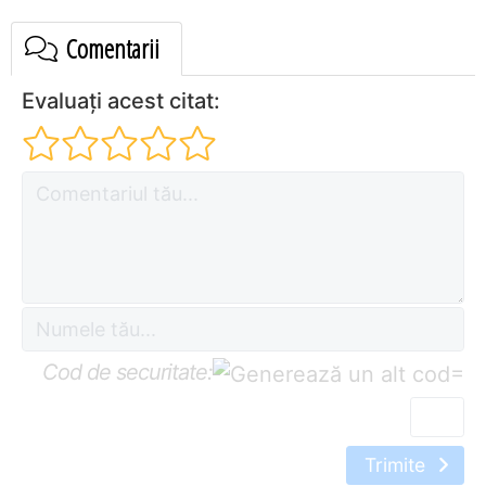
Comentarii
Evaluați acest citat:
Cod de securitate:
=
Trimite