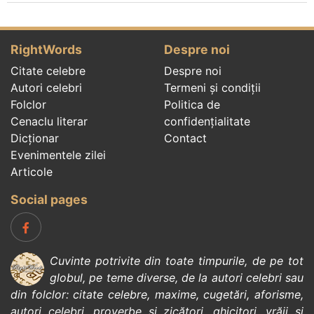
RightWords
Despre noi
Citate celebre
Despre noi
Autori celebri
Termeni și condiții
Folclor
Politica de
Cenaclu literar
confidenţialitate
Dicționar
Contact
Evenimentele zilei
Articole
Social pages
Cuvinte potrivite din toate timpurile, de pe tot
globul, pe teme diverse, de la
autori celebri
sau
din
folclor
:
citate celebre
,
maxime
,
cugetări
,
aforisme
,
autori celebri
,
proverbe și zicători
,
ghicitori
,
vrăji si