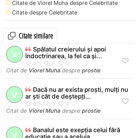
Citate de Viorel Muha despre Celebritate
Citate despre Celebritate
Citate similare
Spălatul creierului şi apoi
V
îndoctrinarea, la fel ca şi...
Citat de
Viorel Muha
despre
prostie
Dacă nu ar exista proşti, mulţi nu
V
ar şti cât de deştepţi...
Citat de
Viorel Muha
despre
prostie
Banalul este exepţia celui fără
V
educaţie sau a aceluia...