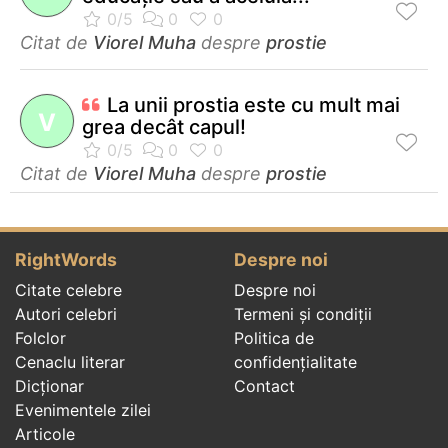
Citat de
Viorel Muha
despre
prostie
La unii prostia este cu mult mai
V
grea decât capul!
Citat de
Viorel Muha
despre
prostie
RightWords
Despre noi
Citate celebre
Despre noi
Autori celebri
Termeni și condiții
Folclor
Politica de
Cenaclu literar
confidenţialitate
Dicționar
Contact
Evenimentele zilei
Articole