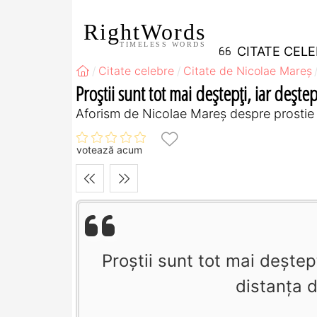
RightWords
TIMELESS WORDS
CITATE CEL
Citate celebre
Citate de Nicolae Mareș
Proştii sunt tot mai deştepţi, iar deştepţ
Aforism de Nicolae Mareș despre prostie
votează acum
Proştii sunt tot mai deştepţ
distanţa d