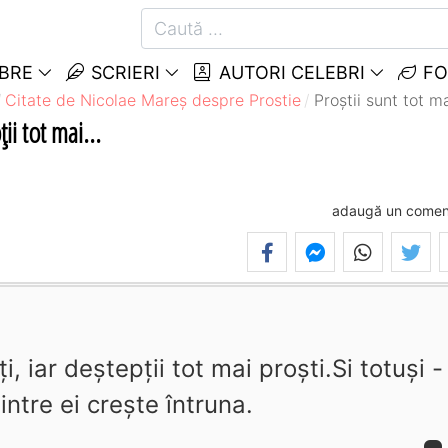
EBRE
SCRIERI
AUTORI CELEBRI
FO
Citate de Nicolae Mareș despre Prostie
Proştii sunt tot ma
ii tot mai...
adaugă un comen
i, iar deştepţii tot mai proşti.Si totuşi -
intre ei creşte întruna.