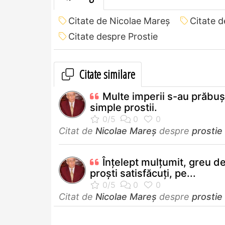
Citate de Nicolae Mareș
Citate d
Citate despre Prostie
Citate similare
Multe imperii s-au prăbuş
simple prostii.
Citat de
Nicolae Mareș
despre
prostie
Înţelept mulţumit, greu de
proşti satisfăcuţi, pe...
Citat de
Nicolae Mareș
despre
prostie