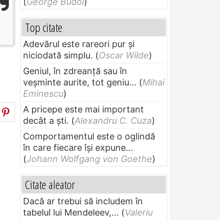
(
George Budoi
)
Top citate
Adevărul este rareori pur și
niciodată simplu.
(
Oscar Wilde
)
Geniul, în zdreanţă sau în
veşminte aurite, tot geniu...
(
Mihai
Eminescu
)
A pricepe este mai important
decât a ști.
(
Alexandru C. Cuza
)
Comportamentul este o oglindă
în care fiecare își expune...
(
Johann Wolfgang von Goethe
)
Citate aleator
Dacă ar trebui să includem în
tabelul lui Mendeleev,...
(
Valeriu