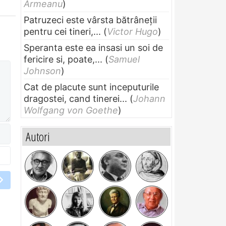
Armeanu
)
Patruzeci este vârsta bătrâneții
pentru cei tineri,...
(
Victor Hugo
)
Speranta este ea insasi un soi de
fericire si, poate,...
(
Samuel
Johnson
)
Cat de placute sunt inceputurile
dragostei, cand tinerei...
(
Johann
Wolfgang von Goethe
)
Autori