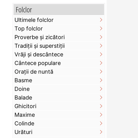
Folclor
Ultimele folclor
Top folclor
Proverbe și zicători
Tradiții și superstiții
Vrăji și descântece
Cântece populare
Orații de nuntă
Basme
Doine
Balade
Ghicitori
Maxime
Colinde
Urături