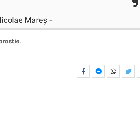
icolae Mareș
prostie
.