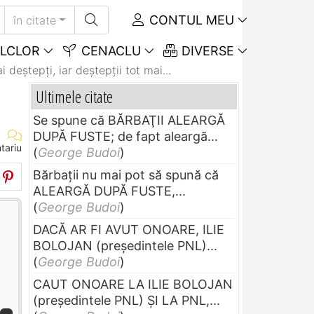
CONTUL MEU
în citate
LCLOR
CENACLU
DIVERSE
i deştepţi, iar deştepţii tot mai...
Ultimele citate
Se spune că BĂRBAŢII ALEARGĂ
DUPĂ FUSTE; de fapt aleargă...
tariu
(
George Budoi
)
Bărbaţii nu mai pot să spună că
ALEARGĂ DUPĂ FUSTE,...
(
George Budoi
)
DACĂ AR FI AVUT ONOARE, ILIE
BOLOJAN (preşedintele PNL)...
(
George Budoi
)
CAUT ONOARE LA ILIE BOLOJAN
(preşedintele PNL) ŞI LA PNL,...