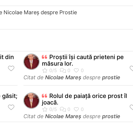
e Nicolae Mareș despre Prostie
it din
Proştii îşi caută prieteni pe
măsura lor.
Citat de
Nicolae Mareș
despre
prostie
 găsit;
Rolul de paiaţă orice prost îl
joacă.
Citat de
Nicolae Mareș
despre
prostie