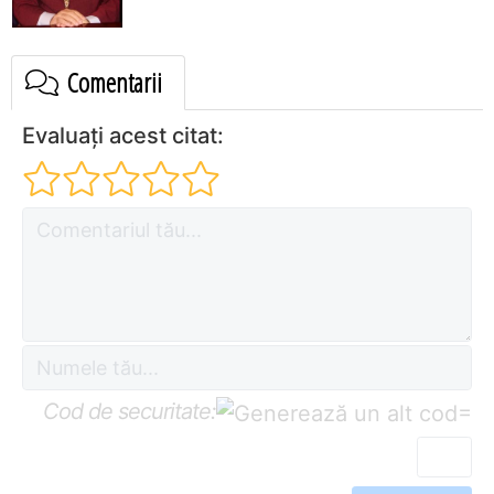
Comentarii
Evaluați acest citat:
Cod de securitate:
=