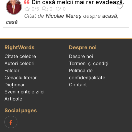
Din casă melcii mai rar evadează.
Citat de
Nicolae Mareș
despre
acasă
,
casă
RightWords
Despre noi
Citate celebre
Despre noi
Autori celebri
Termeni și condiții
Folclor
Politica de
Cenaclu literar
confidenţialitate
Dicționar
Contact
Evenimentele zilei
Articole
Social pages