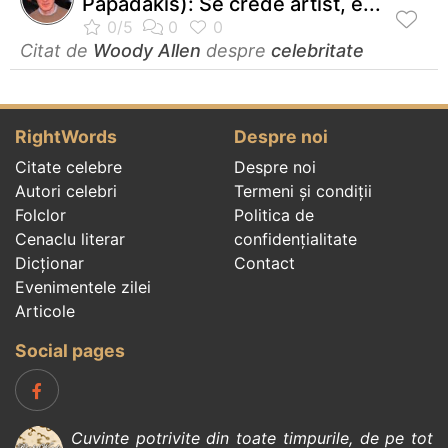
Papadakis): Se crede artist, e...
Citat de
Woody Allen
despre
celebritate
RightWords
Despre noi
Citate celebre
Despre noi
Autori celebri
Termeni și condiții
Folclor
Politica de
Cenaclu literar
confidenţialitate
Dicționar
Contact
Evenimentele zilei
Articole
Social pages
Cuvinte potrivite din toate timpurile, de pe tot