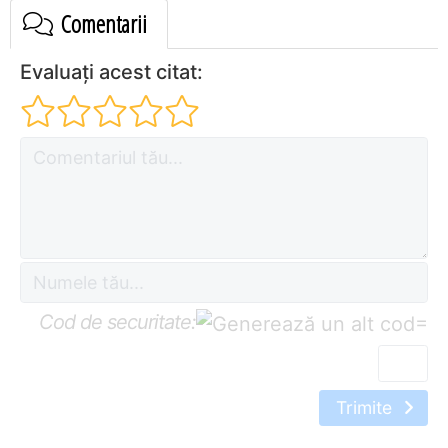
Comentarii
Evaluați acest citat:
Cod de securitate:
=
Trimite