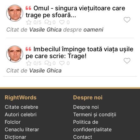
Omul - singura viețuitoare care
trage pe sfoară...
Citat de
Vasile Ghica
despre
oameni
Imbecilul împinge toată viaţa uşile
pe care scrie: Trage!
Citat de
Vasile Ghica
RightWords
Despre noi
Citate celebre
Despre noi
Autori celebri
Termeni și condiții
Folclor
Politica de
Cenaclu literar
confidenţialitate
Dicționar
Contact