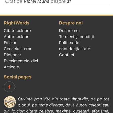
Citat de
Viorel Muha
despre
zi
RightWords
Despre noi
Citate celebre
Despre noi
Autori celebri
Termeni și condiții
Folclor
Politica de
Cenaclu literar
confidenţialitate
Dicționar
Contact
Evenimentele zilei
Articole
Social pages
Cuvinte potrivite din toate timpurile, de pe tot
globul, pe teme diverse, de la
autori celebri
sau
din
folclor
:
citate celebre
,
maxime
,
cugetări
,
aforisme
,