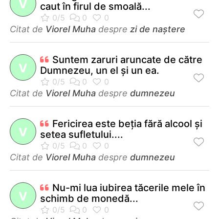
V
caut în firul de smoală...
Citat de
Viorel Muha
despre
zi de naștere
Suntem zaruri aruncate de către
V
Dumnezeu, un el şi un ea.
Citat de
Viorel Muha
despre
dumnezeu
Fericirea este beţia fără alcool şi
V
setea sufletului....
Citat de
Viorel Muha
despre
dumnezeu
Nu-mi lua iubirea tăcerile mele în
V
schimb de monedă...