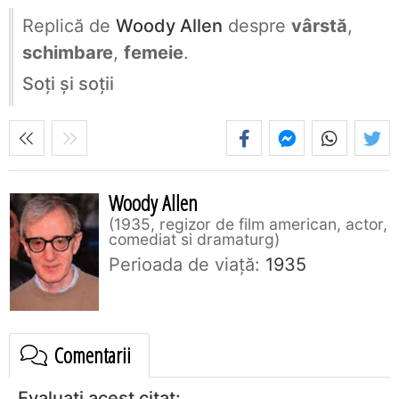
Replică de
Woody Allen
despre
vârstă
,
schimbare
,
femeie
.
Soţi şi soţii
Woody Allen
1935, regizor de film american, actor,
comediat si dramaturg
Perioada de viaţă:
1935
Comentarii
Evaluați acest citat: