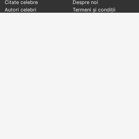
Citate celebre
Despre noi
Autori celebri
Termeni și condiții
Folclor
Politica de
Cenaclu literar
confidenţialitate
Dicționar
Contact
Evenimentele zilei
Articole
Social pages
Cuvinte potrivite din toate timpurile, de pe tot
globul, pe teme diverse, de la
autori celebri
sau
din
folclor
:
citate celebre
,
maxime
,
cugetări
,
aforisme
,
autori celebri
,
proverbe și zicători
,
ghicitori
,
vrăji si
descântece
,
balade
,
doine
,
basme
,
colinde
,
urături
,
orații de nuntă
,
tradiții și superstiții
.
Copyright © 2007-2026 RightWords