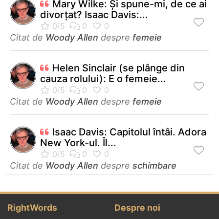
Mary Wilke: Şi spune-mi, de ce ai
divorţat? Isaac Davis:...
Citat de
Woody Allen
despre
femeie
Helen Sinclair (se plânge din
cauza rolului): E o femeie...
Citat de
Woody Allen
despre
femeie
Isaac Davis: Capitolul întâi. Adora
New York-ul. Îl...
Citat de
Woody Allen
despre
schimbare
RightWords
Despre noi