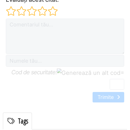
Cod de securitate:
=
Trimite
Tags