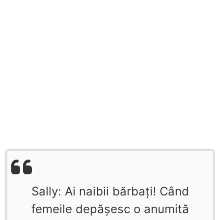
Sally: Ai naibii bărbaţi! Când
femeile depăşesc o anumită