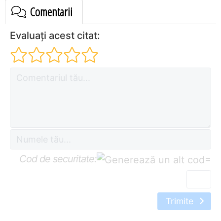
Comentarii
Evaluați acest citat:
Cod de securitate:
=
Trimite