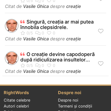
Citat de
Vasile Ghica
despre
creație
Singură, creația ar mai putea
înnobila clepsidrele.
Citat de
Vasile Ghica
despre
creație
O creaţie devine capodoperă
după ridiculizarea insultelor...
Citat de
Vasile Ghica
despre
creație
RightWords
Despre noi
Citate celebre
Despre noi
Autori celebri
Termeni și condiții