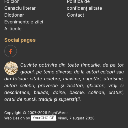
Folclor
Politica de
Cenaclu literar
confidenţialitate
Dicționar
Contact
Evenimentele zilei
Articole
Social pages
Cuvinte potrivite din toate timpurile, de pe tot
globul, pe teme diverse, de la
autori celebri
sau
din
folclor
:
citate celebre
,
maxime
,
cugetări
,
aforisme
,
autori celebri
,
proverbe și zicători
,
ghicitori
,
vrăji si
descântece
,
balade
,
doine
,
basme
,
colinde
,
urături
,
orații de nuntă
,
tradiții și superstiții
.
Copyright © 2007-2026 RightWords
Web Design by
YourCHOICE
, vineri, 7 august 2026