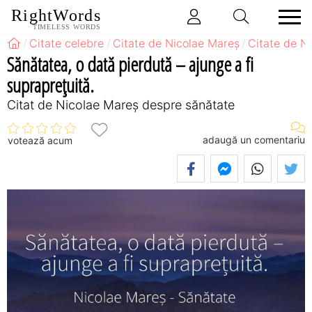
RightWords
TIMELESS WORDS
Citate celebre
Citate de Nicolae Mareș
Citate de N
Sănătatea, o dată pierdută – ajunge a fi
supraprețuită.
Citat de Nicolae Mareș despre sănătate
adaugă un comentariu
votează acum