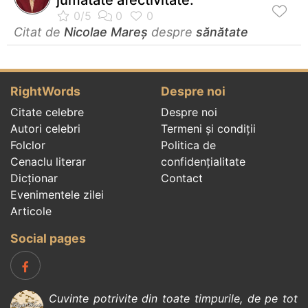
Citat de
Nicolae Mareș
despre
sănătate
RightWords
Despre noi
Citate celebre
Despre noi
Autori celebri
Termeni și condiții
Folclor
Politica de
Cenaclu literar
confidenţialitate
Dicționar
Contact
Evenimentele zilei
Articole
Social pages
Cuvinte potrivite din toate timpurile, de pe tot