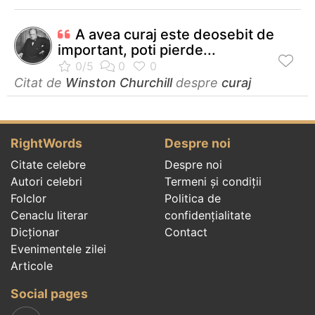
A avea curaj este deosebit de
important, poti pierde...
Citat de
Winston Churchill
despre
curaj
RightWords
Despre noi
Citate celebre
Despre noi
Autori celebri
Termeni și condiții
Folclor
Politica de
Cenaclu literar
confidenţialitate
Dicționar
Contact
Evenimentele zilei
Articole
Social pages