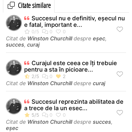
Citate similare
Succesul nu e definitiv, eşecul nu
e fatal, important e...
Citat de
Winston Churchill
despre
eșec
,
succes
,
curaj
Curajul este ceea ce îți trebuie
pentru a sta în picioare...
Citat de
Winston Churchill
despre
curaj
Succesul reprezinta abilitatea de
a trece de la un esec...
Citat de
Winston Churchill
despre
succes
,
eșec