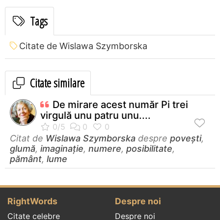
Tags
Citate de Wislawa Szymborska
Citate similare
De mirare acest număr Pi trei
virgulă unu patru unu....
Citat de
Wislawa Szymborska
despre
povești
,
glumă
,
imaginație
,
numere
,
posibilitate
,
pământ
,
lume
RightWords
Despre noi
Citate celebre
Despre noi