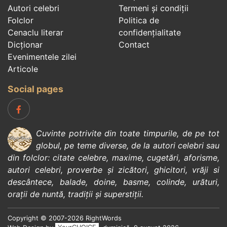
Autori celebri
Termeni și condiții
Folclor
Politica de
Cenaclu literar
confidenţialitate
Dicționar
Contact
Evenimentele zilei
Articole
Social pages
Cuvinte potrivite din toate timpurile, de pe tot
globul, pe teme diverse, de la
autori celebri
sau
din
folclor
:
citate celebre
,
maxime
,
cugetări
,
aforisme
,
autori celebri
,
proverbe și zicători
,
ghicitori
,
vrăji si
descântece
,
balade
,
doine
,
basme
,
colinde
,
urături
,
orații de nuntă
,
tradiții și superstiții
.
Copyright © 2007-2026 RightWords