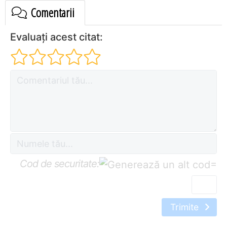
Comentarii
Evaluați acest citat:
Cod de securitate:
=
Trimite