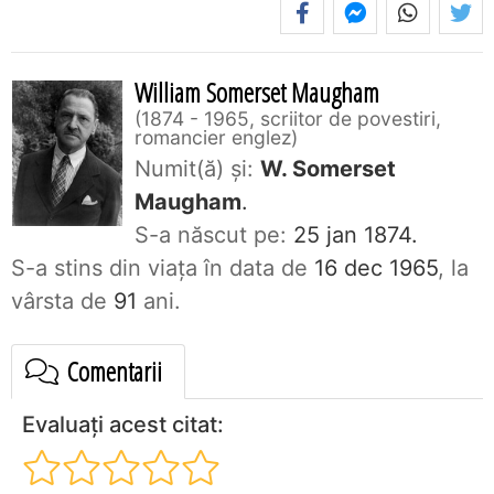
William Somerset Maugham
1874 - 1965, scriitor de povestiri,
romancier englez
Numit(ă) și:
W. Somerset
Maugham
.
S-a născut pe:
25 jan 1874.
S-a stins din viaţa în data de
16 dec 1965
, la
vârsta de
91
ani.
Comentarii
Evaluați acest citat: