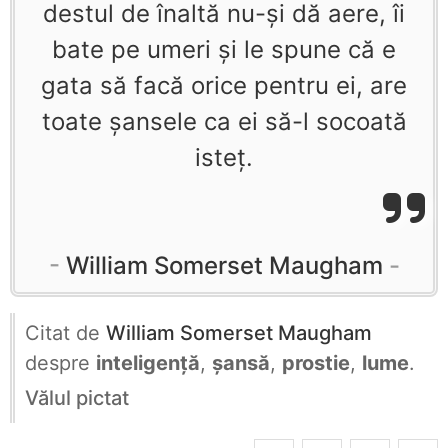
destul de înaltă nu-şi dă aere, îi
bate pe umeri şi le spune că e
gata să facă orice pentru ei, are
toate şansele ca ei să-l socoată
isteţ.
William Somerset Maugham
Citat de
William Somerset Maugham
despre
inteligență
,
șansă
,
prostie
,
lume
.
Vălul pictat