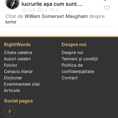
lucrurile aşa cum sunt....
Citat de
William Somerset Maugham
despre
lume
RightWords
Despre noi
Citate celebre
Despre noi
Autori celebri
Termeni și condiții
Folclor
Politica de
Cenaclu literar
confidenţialitate
Dicționar
Contact
Evenimentele zilei
Articole
Social pages