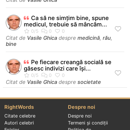
Ca să ne simţim bine, spune
medicul, trebuie să mâncăm...
Citat de
Vasile Ghica
despre
medicină
,
rău
,
bine
Pe fiecare creangă socială se
găsesc indivizi care își...
Citat de
Vasile Ghica
despre
societate
RightWords
Despre noi
Citate celebre
Despre noi
Autori celebri
Termeni și condiții
Folclor
Politica de