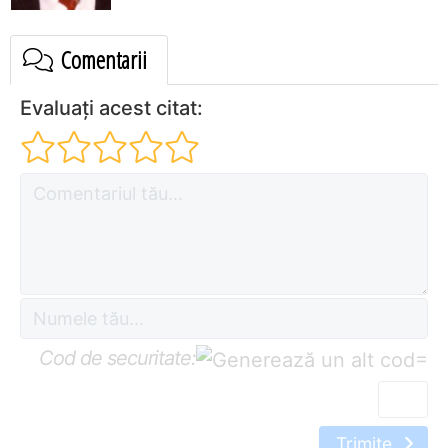
Comentarii
Evaluați acest citat:
Cod de securitate:
=
Trimite