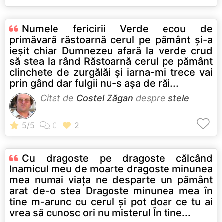
Numele fericirii Verde ecou de
primăvară răstoarnă cerul pe pământ şi-a
ieşit chiar Dumnezeu afară la verde crud
să stea la rând Răstoarnă cerul pe pământ
clinchete de zurgălăi şi iarna-mi trece vai
prin gând dar fulgii nu-s aşa de răi...
Citat de
Costel Zăgan
despre
stele
Cu dragoste pe dragoste călcând
Inamicul meu de moarte dragoste minunea
mea numai viaţa ne desparte un pământ
arat de-o stea Dragoste minunea mea în
tine m-arunc cu cerul şi pot doar ce tu ai
vrea să cunosc ori nu misterul În tine...