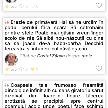
Erezie de primăvară Hai să ne urcăm în
podul cerului fără scară Să cotrobăim
printre stele Poate mai găsim vreun înger
acolo de râs Să aibă nou-născuţii cu cine
să se joace de-a baba-oarba Deschid
fereastra şi întuneri-cul năvăleşte în...
Citat de
Costel Zăgan
despre
stele
Coapsele tale frumoaso freamătă
dincolo de infinit alb cu sens giratoriu sărut
dizolvat din floare-n floare tăcerea
erotizată se precipită spre centrul
poemului acolo unde poetul face schimb