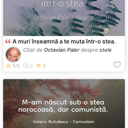
A muri înseamnă a te muta într-o stea.
Citat de
Octavian Paler
despre
stele