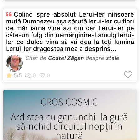
Colind spre absolut Lerui-ler ninsoare
mută Dumnezeu aşa sărută lerui-ler cu flori
de măr iarna vine azi din cer Lerui-ler pe
câte-un fulg din nemărginire-l smulg lerui-
ler ce dulce vină să vă dea la toţi lumină
Lerui-ler dragostea mea a desprins...
Citat de
Costel Zăgan
despre
stele