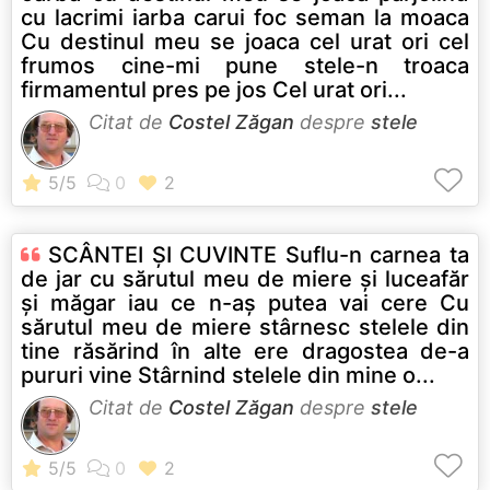
cu lacrimi iarba carui foc seman la moaca
Cu destinul meu se joaca cel urat ori cel
frumos cine-mi pune stele-n troaca
firmamentul pres pe jos Cel urat ori...
Citat de
Costel Zăgan
despre
stele
SCÂNTEI ŞI CUVINTE Suflu-n carnea ta
de jar cu sărutul meu de miere şi luceafăr
şi măgar iau ce n-aş putea vai cere Cu
sărutul meu de miere stârnesc stelele din
tine răsărind în alte ere dragostea de-a
pururi vine Stârnind stelele din mine o...
Citat de
Costel Zăgan
despre
stele