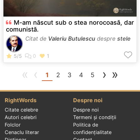
M-am născut sub o stea norocoasă, dar
comunistă.
Citat de
Valeriu Butulescu
despre
stele
«
‹
›
»
(current)
1
2
3
4
5
RightWords
Despre noi
Citate celebre
Despre noi
Autori celebri
Termeni și condiții
Folclor
Politica de
Cenaclu literar
confidenţialitate
Dicționar
Contact