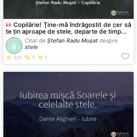
Copilărie! Ţine-mă îndrăgostit de cer să
te țin aproape de stele, departe de timp...
Citat de
Ştefan Radu Muşat
despre
Ş
stele