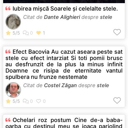
Iubirea mișcă Soarele și celelalte stele.
Citat de
Dante Alighieri
despre
stele
Efect Bacovia Au cazut aseara peste sat
stele cu efect intarziat Si toti pomii brusc
au desfrunzit de la plus la minus infinit
Doamne ce risipa de eternitate vantul
spulbera nu frunze nestemate
Citat de
Costel Zăgan
despre
stele
Ochelari roz postum Cine de-a baba-
oarba cu destinul meu se joaca parjolind