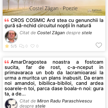
CROS COSMIC Ard stea cu genunchii la
gură să-nchid circuitul nopţii în natură
Citat de
Costel Zăgan
despre
stele
AmarDragostea noastra a fostcam
sucita, far de rost, c-a-nceput in
primavaraca un bob da lacramioarasi la
urma a muritca un plans inabusit. Da eram
noi amandoi, bibilica-bibiloi, cand ardea
soarele-n toi, parca dase boala-n noi: gura
ta, a de...
Citat de
Miron Radu Paraschivescu
despre
stele