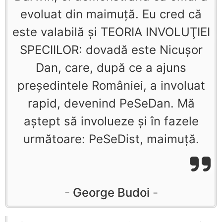
evoluat din maimuţă. Eu cred că
este valabilă şi TEORIA INVOLUŢIEI
SPECIILOR: dovadă este Nicuşor
Dan, care, după ce a ajuns
preşedintele României, a involuat
rapid, devenind PeSeDan. Mă
aştept să involueze şi în fazele
următoare: PeSeDist, maimuţă.
George Budoi