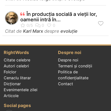
În producţia socială a vieţii lor,
oamenii intră în...
Citat de
Karl Marx
despre
evoluție
RightWords
Despre noi
Citate celebre
Despre noi
Autori celebri
Termeni și condiții
Folclor
Politica de
Cenaclu literar
confidenţialitate
Dicționar
Contact
Evenimentele zilei
Articole
Social pages