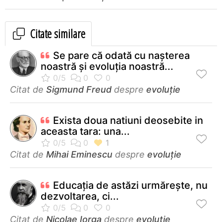
Citate similare
Se pare că odată cu naşterea
noastră şi evoluţia noastră...
Citat de
Sigmund Freud
despre
evoluție
Exista doua natiuni deosebite in
aceasta tara: una...
Citat de
Mihai Eminescu
despre
evoluție
Educaţia de astăzi urmăreşte, nu
dezvoltarea, ci...
Citat de
Nicolae Iorga
despre
evoluție