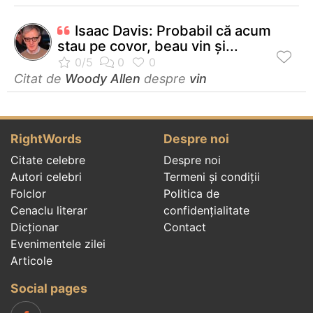
Isaac Davis: Probabil că acum
stau pe covor, beau vin şi...
Citat de
Woody Allen
despre
vin
RightWords
Despre noi
Citate celebre
Despre noi
Autori celebri
Termeni și condiții
Folclor
Politica de
Cenaclu literar
confidenţialitate
Dicționar
Contact
Evenimentele zilei
Articole
Social pages