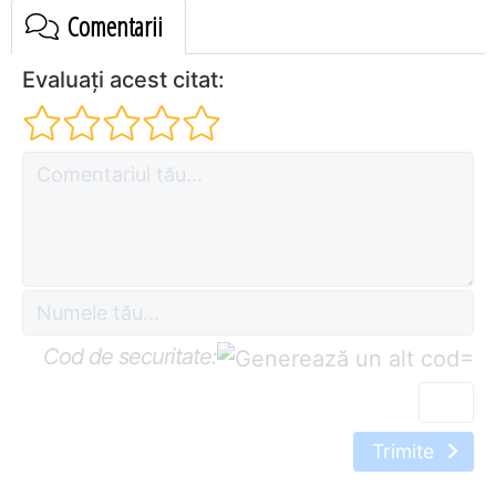
Comentarii
Evaluați acest citat:
Cod de securitate:
=
Trimite