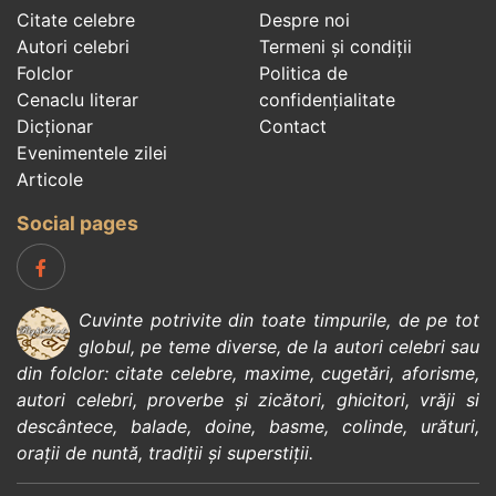
Citate celebre
Despre noi
Autori celebri
Termeni și condiții
Folclor
Politica de
Cenaclu literar
confidenţialitate
Dicționar
Contact
Evenimentele zilei
Articole
Social pages
Cuvinte potrivite din toate timpurile, de pe tot
globul, pe teme diverse, de la
autori celebri
sau
din
folclor
:
citate celebre
,
maxime
,
cugetări
,
aforisme
,
autori celebri
,
proverbe și zicători
,
ghicitori
,
vrăji si
descântece
,
balade
,
doine
,
basme
,
colinde
,
urături
,
orații de nuntă
,
tradiții și superstiții
.