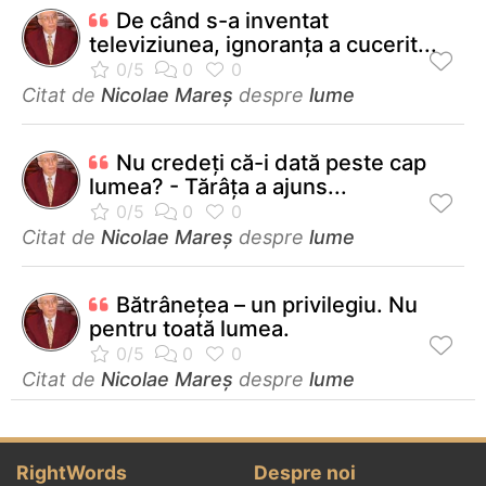
De când s-a inventat
televiziunea, ignoranța a cucerit...
Citat de
Nicolae Mareș
despre
lume
Nu credeţi că-i dată peste cap
lumea? - Tărâţa a ajuns...
Citat de
Nicolae Mareș
despre
lume
Bătrâneţea – un privilegiu. Nu
pentru toată lumea.
Citat de
Nicolae Mareș
despre
lume
RightWords
Despre noi