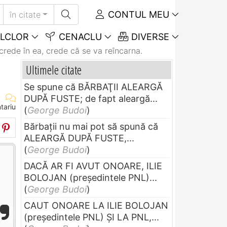
CONTUL MEU
în citate
LCLOR
CENACLU
DIVERSE
crede în ea, crede că se va reîncarna.
Ultimele citate
Se spune că BĂRBAŢII ALEARGĂ
DUPĂ FUSTE; de fapt aleargă...
tariu
(
George Budoi
)
Bărbaţii nu mai pot să spună că
ALEARGĂ DUPĂ FUSTE,...
(
George Budoi
)
DACĂ AR FI AVUT ONOARE, ILIE
BOLOJAN (preşedintele PNL)...
(
George Budoi
)
CAUT ONOARE LA ILIE BOLOJAN
(preşedintele PNL) ŞI LA PNL,...