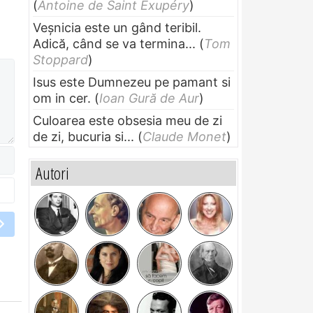
(
Antoine de Saint Exupéry
)
Veșnicia este un gând teribil.
Adică, când se va termina...
(
Tom
Stoppard
)
Isus este Dumnezeu pe pamant si
om in cer.
(
Ioan Gură de Aur
)
Culoarea este obsesia meu de zi
de zi, bucuria si...
(
Claude Monet
)
Autori