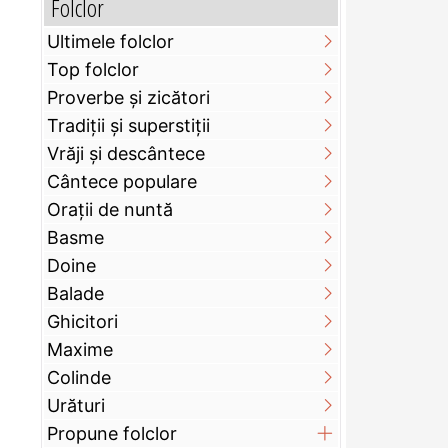
Folclor
Ultimele folclor
Top folclor
Proverbe și zicători
Tradiții și superstiții
Vrăji și descântece
Cântece populare
Orații de nuntă
Basme
Doine
Balade
Ghicitori
Maxime
Colinde
Urături
Propune folclor