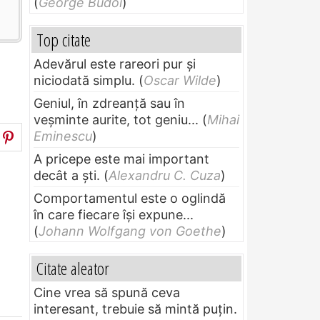
(
George Budoi
)
Top citate
Adevărul este rareori pur și
niciodată simplu.
(
Oscar Wilde
)
Geniul, în zdreanţă sau în
veşminte aurite, tot geniu...
(
Mihai
Eminescu
)
A pricepe este mai important
decât a ști.
(
Alexandru C. Cuza
)
Comportamentul este o oglindă
în care fiecare își expune...
(
Johann Wolfgang von Goethe
)
Citate aleator
Cine vrea să spună ceva
interesant, trebuie să mintă puțin.