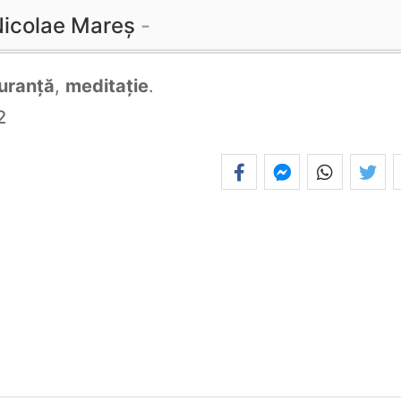
icolae Mareș
uranță
,
meditație
.
2