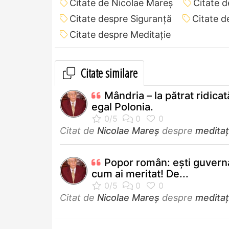
Citate de Nicolae Mareș
Citate 
Citate despre Siguranță
Citate d
Citate despre Meditație
Citate similare
Mândria – la pătrat ridicat
egal Polonia.
Citat de
Nicolae Mareș
despre
meditaț
Popor român: ești guvern
cum ai meritat! De...
Citat de
Nicolae Mareș
despre
meditaț