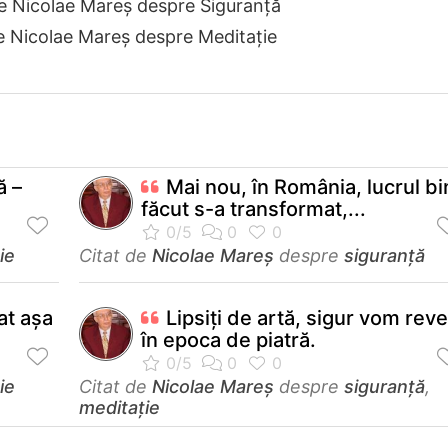
de Nicolae Mareș despre Siguranță
e Nicolae Mareș despre Meditație
ă –
Mai nou, în România, lucrul b
făcut s-a transformat,...
ie
Citat de
Nicolae Mareș
despre
siguranță
at așa
Lipsiți de artă, sigur vom reve
în epoca de piatră.
ie
Citat de
Nicolae Mareș
despre
siguranță
,
meditație