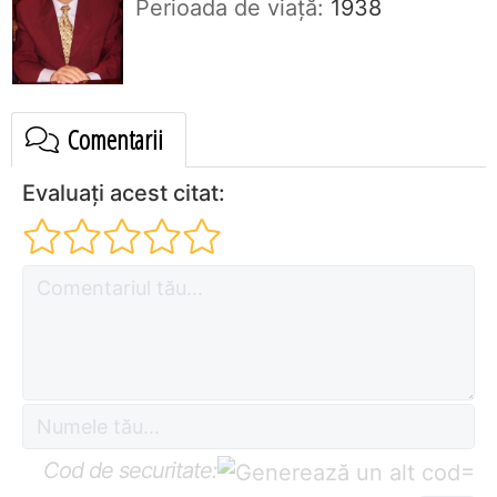
Perioada de viaţă:
1938
Comentarii
Evaluați acest citat:
Cod de securitate:
=