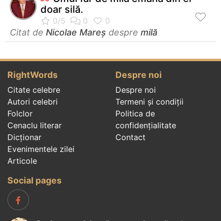
doar silă.
Citat de
Nicolae Mareș
despre
milă
RightWords
Despre noi
Citate celebre
Despre noi
Autori celebri
Termeni și condiții
Folclor
Politica de
Cenaclu literar
confidenţialitate
Dicționar
Contact
Evenimentele zilei
Articole
Social pages