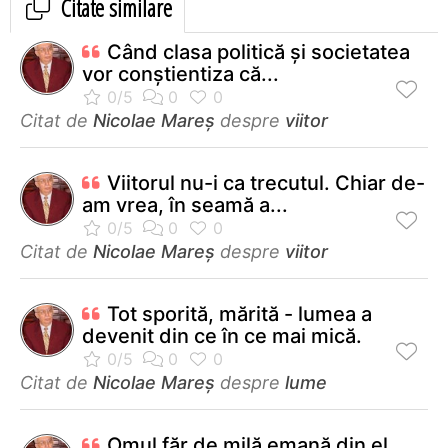
Citate similare
Când clasa politică şi societatea
vor conştientiza că...
Citat de
Nicolae Mareș
despre
viitor
Viitorul nu-i ca trecutul. Chiar de-
am vrea, în seamă a...
Citat de
Nicolae Mareș
despre
viitor
Tot sporită, mărită - lumea a
devenit din ce în ce mai mică.
Citat de
Nicolae Mareș
despre
lume
Omul făr de milă emană din el