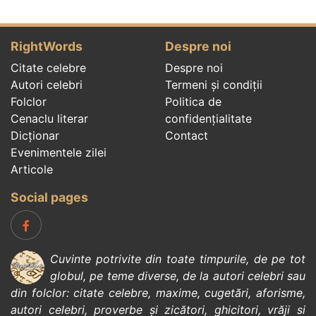
RightWords
Despre noi
Citate celebre
Despre noi
Autori celebri
Termeni și condiții
Folclor
Politica de
Cenaclu literar
confidenţialitate
Dicționar
Contact
Evenimentele zilei
Articole
Social pages
Cuvinte potrivite din toate timpurile, de pe tot
globul, pe teme diverse, de la
autori celebri
sau
din
folclor
:
citate celebre
,
maxime
,
cugetări
,
aforisme
,
autori celebri
,
proverbe și zicători
,
ghicitori
,
vrăji si