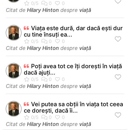
Citat de
Hilary Hinton
despre
viață
Viaţa este dură, dar dacă eşti dur
cu tine însuţi ea...
Citat de
Hilary Hinton
despre
viață
Poţi avea tot ce îţi doreşti în viaţă
dacă ajuţi...
Citat de
Hilary Hinton
despre
viață
Vei putea sa obții în viața tot ceea
ce dorești, dacă îi...
Citat de
Hilary Hinton
despre
viață