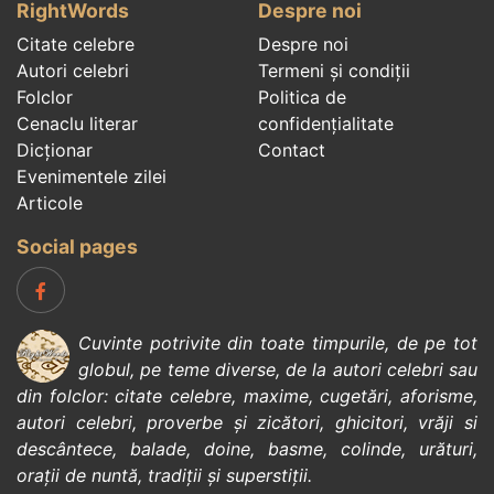
RightWords
Despre noi
Citate celebre
Despre noi
Autori celebri
Termeni și condiții
Folclor
Politica de
Cenaclu literar
confidenţialitate
Dicționar
Contact
Evenimentele zilei
Articole
Social pages
Cuvinte potrivite din toate timpurile, de pe tot
globul, pe teme diverse, de la
autori celebri
sau
din
folclor
:
citate celebre
,
maxime
,
cugetări
,
aforisme
,
autori celebri
,
proverbe și zicători
,
ghicitori
,
vrăji si
descântece
,
balade
,
doine
,
basme
,
colinde
,
urături
,
orații de nuntă
,
tradiții și superstiții
.