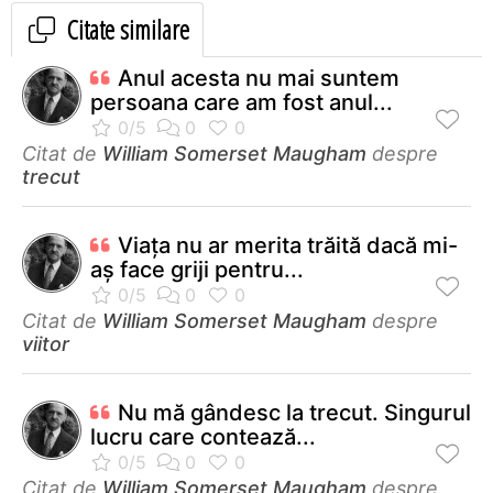
Citate similare
Anul acesta nu mai suntem
persoana care am fost anul...
Citat de
William Somerset Maugham
despre
trecut
Viața nu ar merita trăită dacă mi-
aș face griji pentru...
Citat de
William Somerset Maugham
despre
viitor
Nu mă gândesc la trecut. Singurul
lucru care contează...
Citat de
William Somerset Maugham
despre