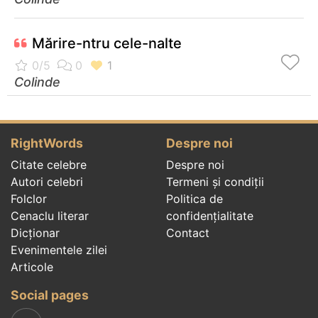
Mărire-ntru cele-nalte
Colinde
RightWords
Despre noi
Citate celebre
Despre noi
Autori celebri
Termeni și condiții
Folclor
Politica de
Cenaclu literar
confidenţialitate
Dicționar
Contact
Evenimentele zilei
Articole
Social pages