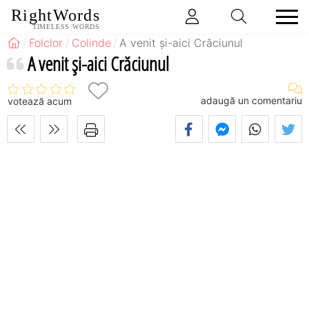
RightWords
TIMELESS WORDS
Folclor
Colinde
A venit și-aici Crăciunul
A venit și-aici Crăciunul
adaugă un comentariu
votează acum