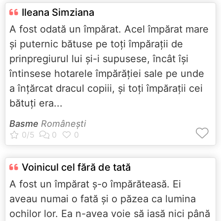
Ileana Simziana
A fost odată un împărat. Acel împărat mare
și puternic bătuse pe toți împărații de
prinpregiurul lui și-i supusese, încât își
întinsese hotarele împărăției sale pe unde
a înțărcat dracul copiii, și toți împărații cei
bătuți era...
Basme
Româneşti
Voinicul cel fără de tată
A fost un împărat ş-o împărăteasă. Ei
aveau numai o fată şi o păzea ca lumina
ochilor lor. Ea n-avea voie să iasă nici până