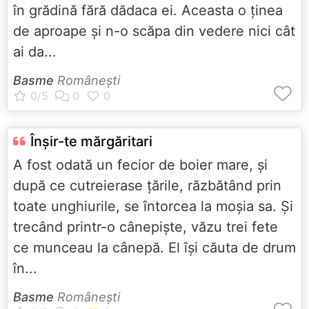
în grădină fără dădaca ei. Aceasta o ţinea
de aproape şi n-o scăpa din vedere nici cât
ai da...
Basme
Româneşti
Înşir-te mărgăritari
A fost odată un fecior de boier mare, şi
după ce cutreierase ţările, răzbătând prin
toate unghiurile, se întorcea la moşia sa. Şi
trecând printr-o cânepişte, văzu trei fete
ce munceau la cânepă. El îşi căuta de drum
în...
Basme
Româneşti