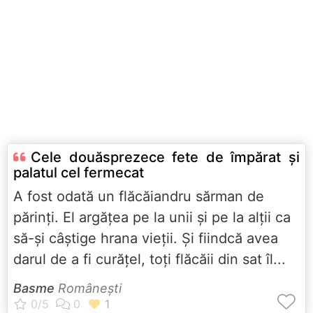
Cele douăsprezece fete de împărat şi
palatul cel fermecat
A fost odată un flăcăiandru sărman de
părinţi. El argăţea pe la unii şi pe la alţii ca
să-şi câştige hrana vieţii. Şi fiindcă avea
darul de a fi curăţel, toţi flăcăii din sat îl...
Basme
Româneşti