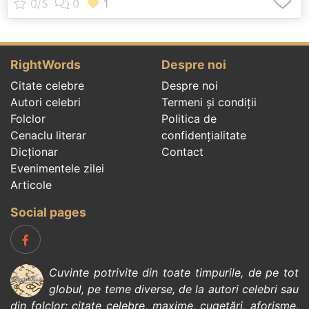
RightWords
Despre noi
Citate celebre
Despre noi
Autori celebri
Termeni și condiții
Folclor
Politica de
Cenaclu literar
confidenţialitate
Dicționar
Contact
Evenimentele zilei
Articole
Social pages
Cuvinte potrivite din toate timpurile, de pe tot
globul, pe teme diverse, de la
autori celebri
sau
din
folclor
:
citate celebre
,
maxime
,
cugetări
,
aforisme
,