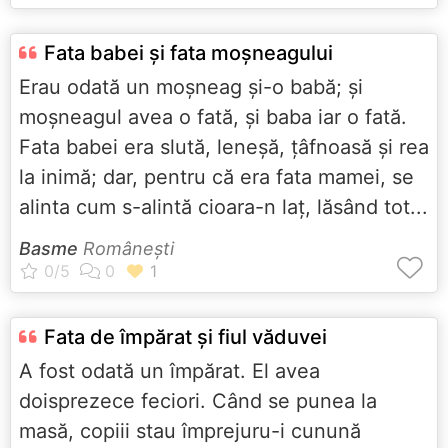
Fata babei și fata moșneagului
Erau odată un moșneag și-o babă; și
moșneagul avea o fată, și baba iar o fată.
Fata babei era slută, leneșă, țâfnoasă și rea
la inimă; dar, pentru că era fata mamei, se
alinta cum s-alintă cioara-n laț, lăsând tot...
Basme
Româneşti
Fata de împărat și fiul văduvei
A fost odată un împărat. El avea
doisprezece feciori. Când se punea la
masă, copiii stau împrejuru-i cunună