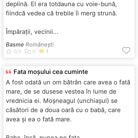
deplină. El era totdauna cu voie-bună,
fiindcă vedea că trebile îi merg strună.
Împărații, vecinii...
Basme
Româneşti
Fata moșului cea cuminte
A fost odată un om bătrân care avea o fată
mare, de se dusese vestea în lume de
vrednicia ei. Moșneagul (unchiașul) se
căsători de a doua oară cu o babă, care
avea și ea o fată mare.
Baba, însă, punea pe fata...