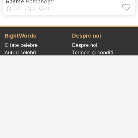
Basme
Româneşti
RightWords
Despre noi
Citate celebre
Despre noi
Autori celebri
Termeni și condiții
Folclor
Politica de
Cenaclu literar
confidenţialitate
Dicționar
Contact
Evenimentele zilei
Articole
Social pages
Cuvinte potrivite din toate timpurile, de pe tot
globul, pe teme diverse, de la
autori celebri
sau