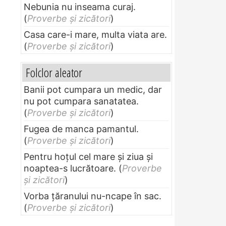
Nebunia nu inseama curaj.
(
Proverbe și zicători
)
Casa care-i mare, multa viata are.
(
Proverbe și zicători
)
Folclor aleator
Banii pot cumpara un medic, dar
nu pot cumpara sanatatea.
(
Proverbe și zicători
)
Fugea de manca pamantul.
(
Proverbe și zicători
)
Pentru hoţul cel mare şi ziua şi
noaptea-s lucrătoare.
(
Proverbe
și zicători
)
Vorba ţăranului nu-ncape în sac.
(
Proverbe și zicători
)