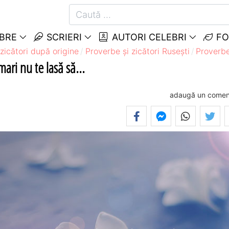
EBRE
SCRIERI
AUTORI CELEBRI
FO
zicători după origine
Proverbe și zicători Ruseşti
Proverbe
mari nu te lasă să...
adaugă un comen