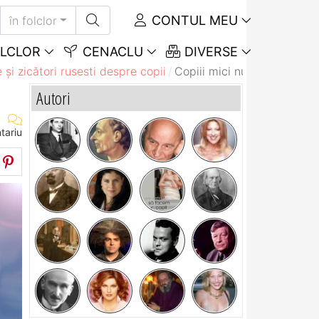
CONTUL MEU
în folclor
LCLOR
CENACLU
DIVERSE
 și zicători rusesti despre copii
Copiii mici nu te lasă să do
Autori
tariu