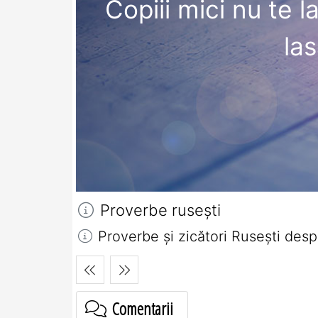
Copiii mici nu te l
las
Proverbe ruseşti
Proverbe și zicători Ruseşti despr
Comentarii