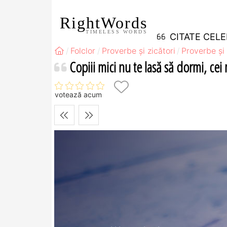
RightWords
TIMELESS WORDS
CITATE CEL
Folclor
Proverbe și zicători
Proverbe și 
Copiii mici nu te lasă să dormi, cei 
votează acum