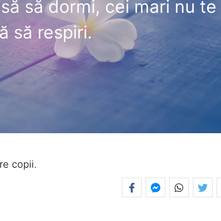
asă să dormi, cei mari nu te
ă să respiri.
e copii.