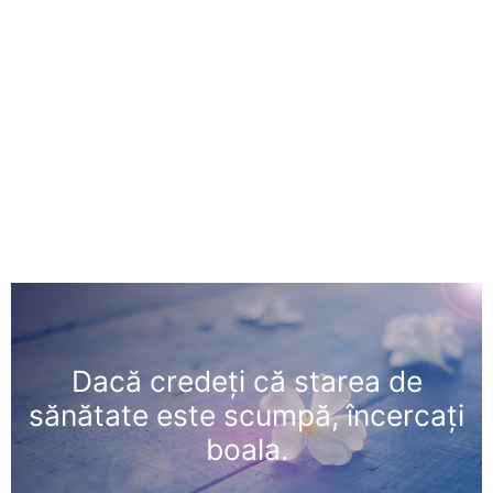
Dacă credeți că starea de
sănătate este scumpă, încercați
boala.