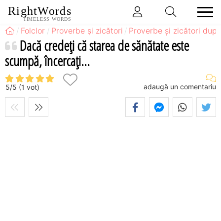
RightWords
TIMELESS WORDS
Folclor
Proverbe și zicători
Proverbe și zicători după
Dacă credeți că starea de sănătate este
scumpă, încercați...
adaugă un comentariu
5
/
5
(
1
vot)