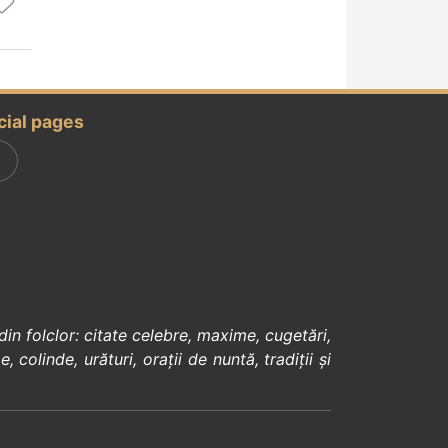
cial pages
din
folclor
:
citate celebre
,
maxime
,
cugetări
,
e
,
colinde
,
urături
,
orații de nuntă
,
tradiții și