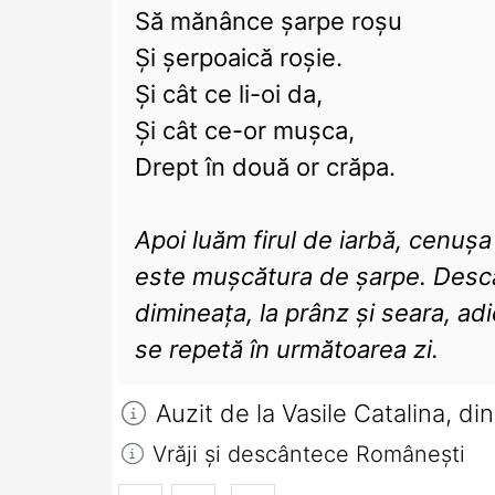
Să mănânce șarpe roșu
Și șerpoaică roșie.
Și cât ce li-oi da,
Și cât ce-or mușca,
Drept în două or crăpa.
Apoi luăm firul de iarbă, cenușa
este mușcătura de șarpe. Descân
dimineața, la prânz și seara, adi
se repetă în următoarea zi.
Auzit de la Vasile Catalina, di
Vrăji și descântece Româneşti