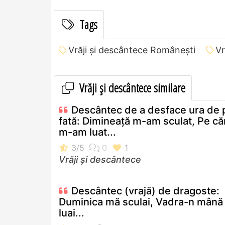
Tags
Vrăji și descântece Româneşti
Vr
Vrăji și descântece similare
Descântec de a desface ura de 
fată: Dimineață m-am sculat, Pe că
m-am luat...
Vrăji și descântece
Descântec (vrajă) de dragoste:
Duminica mă sculai, Vadra-n mână
luai...