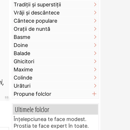
Tradiții și superstiții
Vrăji și descântece
Cântece populare
Orații de nuntă
Basme
Doine
Balade
Ghicitori
e
Maxime
Colinde
i,
Urături
Propune folclor
Ultimele folclor
Înțelepciunea te face modest.
Prostia te face expert în toate.