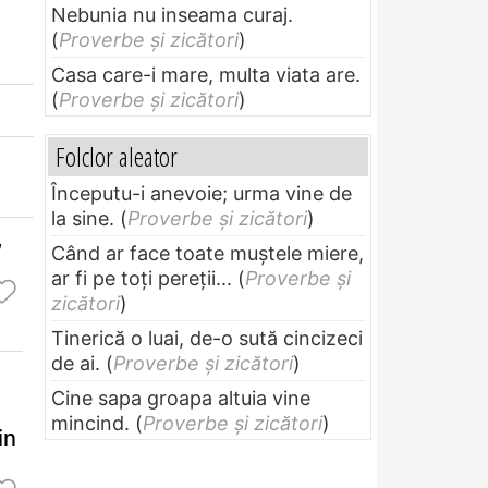
Nebunia nu inseama curaj.
(
Proverbe și zicători
)
Casa care-i mare, multa viata are.
(
Proverbe și zicători
)
Folclor aleator
Începutu-i anevoie; urma vine de
la sine.
(
Proverbe și zicători
)
,
Când ar face toate muştele miere,
ar fi pe toţi pereţii...
(
Proverbe și
zicători
)
Tinerică o luai, de-o sută cincizeci
de ai.
(
Proverbe și zicători
)
Cine sapa groapa altuia vine
mincind.
(
Proverbe și zicători
)
in