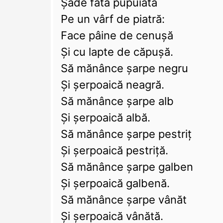
Șade fată pupuiată
Pe un vârf de piatră:
Face pâine de cenușă
Și cu lapte de căpușă.
Să mănânce șarpe negru
Și șerpoaică neagră.
Să mănânce șarpe alb
Și șerpoaică albă.
Să mănânce șarpe pestriț
Și șerpoaică pestriță.
Să mănânce șarpe galben
Și șerpoaică galbenă.
Să mănânce șarpe vânăt
Și șerpoaică vânătă.