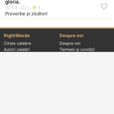
gloria.
Proverbe și zicători
RightWords
Despre noi
Citate celebre
Despre noi
Autori celebri
Termeni și condiții
Folclor
Politica de
Cenaclu literar
confidenţialitate
Dicționar
Contact
Evenimentele zilei
Articole
Social pages
Cuvinte potrivite din toate timpurile, de pe tot