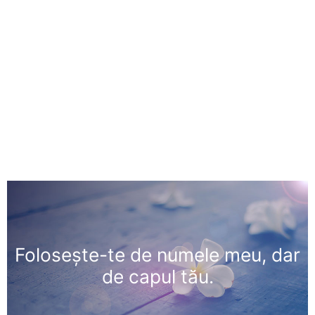
Foloseşte-te de numele meu, dar
de capul tău.