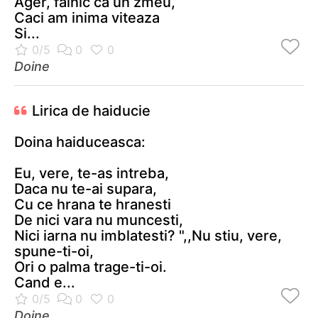
Ager, falnic ca un zmeu,
Caci am inima viteaza
Si...
Doine
Lirica de haiducie
Doina haiduceasca:
Eu, vere, te-as intreba,
Daca nu te-ai supara,
Cu ce hrana te hranesti
De nici vara nu muncesti,
Nici iarna nu imblatesti? ",,Nu stiu, vere,
spune-ti-oi,
Ori o palma trage-ti-oi.
Cand e...
Doine