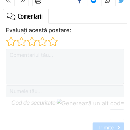
Comentarii
Evaluați acestă postare:
Cod de securitate:
=
Trimite