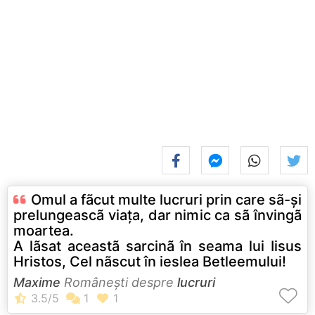
Omul a fãcut multe lucruri prin care sã-și
prelungeascã viața, dar nimic ca sã învingã
moartea.
A lãsat aceastã sarcinã în seama lui Iisus
Hristos, Cel nãscut în ieslea Betleemului!
Maxime
Româneşti despre
lucruri