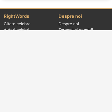
RightWords
Despre noi
Citate celebre
Despre noi
Autori celebri
Termeni și condiții
Folclor
Politica de
Cenaclu literar
confidenţialitate
Dicționar
Contact
Evenimentele zilei
Articole
Social pages
Cuvinte potrivite din toate timpurile, de pe tot
globul, pe teme diverse, de la
autori celebri
sau
din
folclor
:
citate celebre
,
maxime
,
cugetări
,
aforisme
,
autori celebri
,
proverbe și zicători
,
ghicitori
,
vrăji si