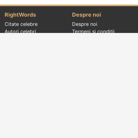
RightWords
Despre noi
Citate celebre
Despre noi
Autori celebri
Termeni și condiții
Folclor
Politica de
Cenaclu literar
confidenţialitate
Dicționar
Contact
Evenimentele zilei
Articole
Social pages
Cuvinte potrivite din toate timpurile, de pe tot
globul, pe teme diverse, de la
autori celebri
sau
din
folclor
:
citate celebre
,
maxime
,
cugetări
,
aforisme
,
autori celebri
,
proverbe și zicători
,
ghicitori
,
vrăji si
descântece
,
balade
,
doine
,
basme
,
colinde
,
urături
,