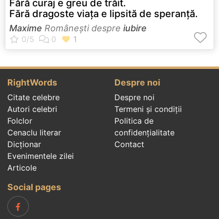
Fără curaj e greu de trăit.
Fără dragoste viața e lipsită de speranță.
Maxime
Româneşti despre
iubire
RightWords
Despre noi
Citate celebre
Despre noi
Autori celebri
Termeni și condiții
Folclor
Politica de
Cenaclu literar
confidenţialitate
Dicționar
Contact
Evenimentele zilei
Articole
Social pages