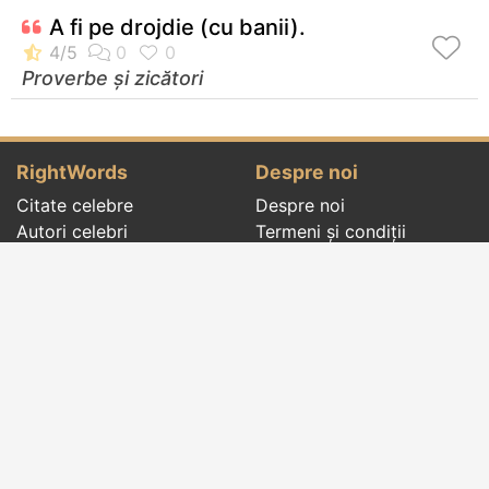
A fi pe drojdie (cu banii).
Proverbe și zicători
RightWords
Despre noi
Citate celebre
Despre noi
Autori celebri
Termeni și condiții
Folclor
Politica de
Cenaclu literar
confidenţialitate
Dicționar
Contact
Evenimentele zilei
Articole
Social pages