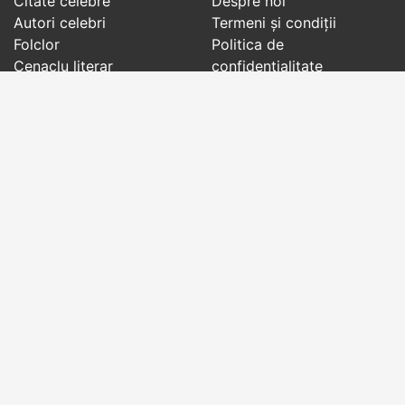
Citate celebre
Despre noi
Autori celebri
Termeni și condiții
Folclor
Politica de
Cenaclu literar
confidenţialitate
Dicționar
Contact
Evenimentele zilei
Articole
Social pages
Cuvinte potrivite din toate timpurile, de pe tot
globul, pe teme diverse, de la
autori celebri
sau
din
folclor
:
citate celebre
,
maxime
,
cugetări
,
aforisme
,
autori celebri
,
proverbe și zicători
,
ghicitori
,
vrăji si
descântece
,
balade
,
doine
,
basme
,
colinde
,
urături
,
orații de nuntă
,
tradiții și superstiții
.
Copyright © 2007-2026 RightWords