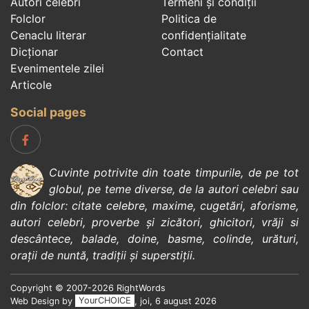
Autori celebri
Termeni și condiții
Folclor
Politica de
Cenaclu literar
confidenţialitate
Dicționar
Contact
Evenimentele zilei
Articole
Social pages
Cuvinte potrivite din toate timpurile, de pe tot
globul, pe teme diverse, de la
autori celebri
sau
din
folclor
:
citate celebre
,
maxime
,
cugetări
,
aforisme
,
autori celebri
,
proverbe și zicători
,
ghicitori
,
vrăji si
descântece
,
balade
,
doine
,
basme
,
colinde
,
urături
,
orații de nuntă
,
tradiții și superstiții
.
Copyright © 2007-2026 RightWords
Web Design by
YourCHOICE
, joi, 6 august 2026