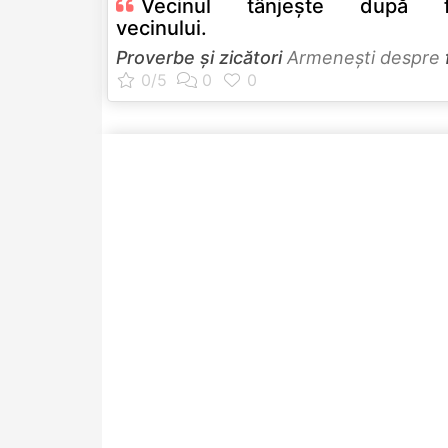
Vecinul tânjeşte după f
vecinului.
Proverbe și zicători
Armeneşti despre