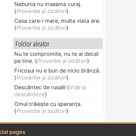
Nebunia nu inseama curaj.
(
Proverbe și zicători
)
Casa care-i mare, multa viata are.
(
Proverbe și zicători
)
Folclor aleator
Nu te compromite, nu te ai decat
pe tine.
(
Proverbe și zicători
)
Fricosul nu e bun de nicio brânză.
(
Proverbe și zicători
)
Descântec de rusalii
(
Vrăji și
descântece
)
Omul trăieşte cu speranţa.
(
Proverbe și zicători
)
cial pages