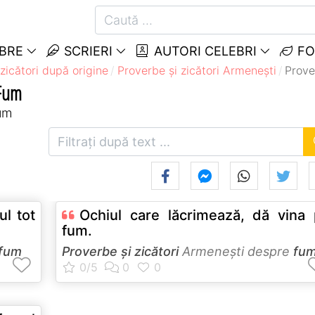
EBRE
SCRIERI
AUTORI CELEBRI
FO
zicători după origine
Proverbe și zicători Armeneşti
Prove
 Fum
fum
ul tot
Ochiul care lăcrimează, dă vina
fum.
fum
Proverbe și zicători
Armeneşti despre
fu