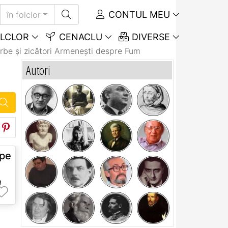
CONTUL MEU
în folclor
LCLOR
CENACLU
DIVERSE
rbe și zicători Armeneşti despre Fum
Autori
 pe
m