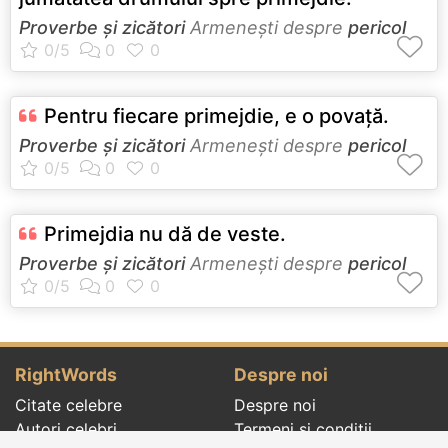
Proverbe și zicători
Armeneşti despre
pericol
Pentru fiecare primejdie, e o povaţă.
Proverbe și zicători
Armeneşti despre
pericol
Primejdia nu dă de veste.
Proverbe și zicători
Armeneşti despre
pericol
RightWords
Despre noi
Citate celebre
Despre noi
Autori celebri
Termeni și condiții