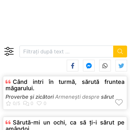
Când intri în turmă, sărută fruntea
măgarului.
Proverbe și zicători
Armeneşti despre
sărut
Sărută-mi un ochi, ca să ţi-i sărut pe
amândoi.