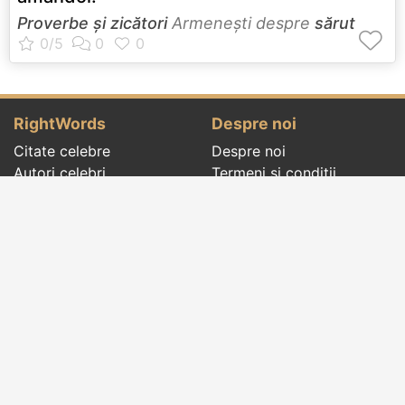
Proverbe și zicători
Armeneşti despre
sărut
RightWords
Despre noi
Citate celebre
Despre noi
Autori celebri
Termeni și condiții
Folclor
Politica de
Cenaclu literar
confidenţialitate
Dicționar
Contact
Evenimentele zilei
Articole
Social pages
Cuvinte potrivite din toate timpurile, de pe tot