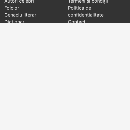
Autori celebri
Termeni și condiții
Folclor
Politica de
Cenaclu literar
confidenţialitate
Dicționar
Contact
Evenimentele zilei
Articole
Social pages
Cuvinte potrivite din toate timpurile, de pe tot
globul, pe teme diverse, de la
autori celebri
sau
din
folclor
:
citate celebre
,
maxime
,
cugetări
,
aforisme
,
autori celebri
,
proverbe și zicători
,
ghicitori
,
vrăji si
descântece
,
balade
,
doine
,
basme
,
colinde
,
urături
,
orații de nuntă
,
tradiții și superstiții
.
Copyright © 2007-2026 RightWords
Web Design by
YourCHOICE
, vineri, 7 august 2026