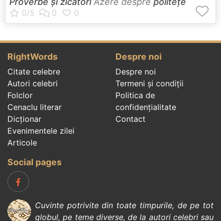
Proverbe și zicători
Azere despre
politețe
RightWords
Despre noi
Citate celebre
Despre noi
Autori celebri
Termeni și condiții
Folclor
Politica de
Cenaclu literar
confidenţialitate
Dicționar
Contact
Evenimentele zilei
Articole
Social pages
Cuvinte potrivite din toate timpurile, de pe tot
globul, pe teme diverse, de la
autori celebri
sau