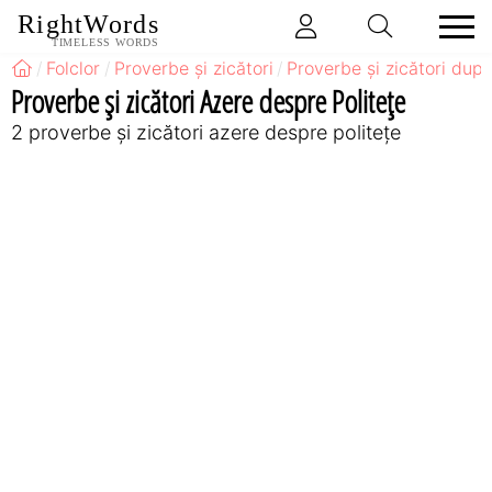
RightWords
TIMELESS WORDS
Folclor
Proverbe și zicători
Proverbe și zicători după
Proverbe și zicători Azere despre Politețe
2 proverbe și zicători azere despre politețe