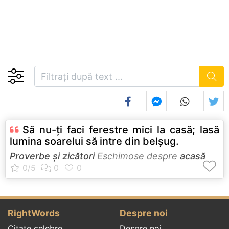
Să nu-ţi faci ferestre mici la casă; lasă
lumina soarelui să intre din belşug.
Proverbe și zicători
Eschimose despre
acasă
RightWords
Despre noi
Citate celebre
Despre noi