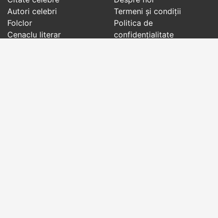
Autori celebri
Termeni și condiții
Folclor
Politica de
Cenaclu literar
confidenţialitate
Dicționar
Contact
Evenimentele zilei
Articole
Social pages
Cuvinte potrivite din toate timpurile, de pe tot
globul, pe teme diverse, de la
autori celebri
sau
din
folclor
:
citate celebre
,
maxime
,
cugetări
,
aforisme
,
autori celebri
,
proverbe și zicători
,
ghicitori
,
vrăji si
descântece
,
balade
,
doine
,
basme
,
colinde
,
urături
,
orații de nuntă
,
tradiții și superstiții
.
Copyright © 2007-2026 RightWords